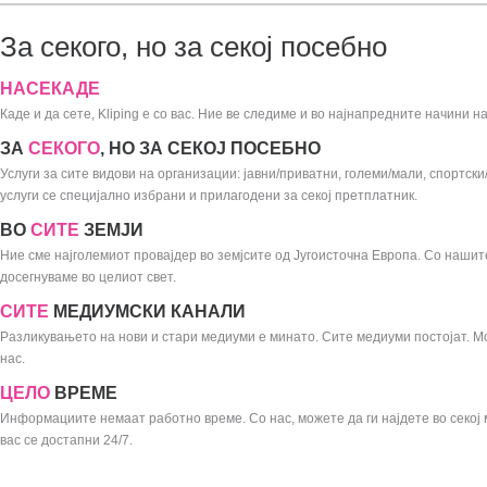
За секого, но за секој посебно
НАСЕКАДЕ
Каде и да сете, Kliping е со вас. Ние ве следиме и во најнапредните начини н
ЗА
СЕКОГО
, НО ЗА СЕКОЈ ПОСЕБНО
Услуги за сите видови на организации: јавни/приватни, големи/мали, спортски
услуги се специјално избрани и прилагодени за секој претплатник.
ВО
СИТЕ
ЗЕМЈИ
Ние сме најголемиот провајдер во земјсите од Југоисточна Европа. Со наши
досегнуваме во целиот свет.
СИТЕ
МЕДИУМСКИ КАНАЛИ
Разликувањето на нови и стари медиуми е минато. Сите медиуми постојат. М
нас.
ЦЕЛО
ВРЕМЕ
Информациите немаат работно време. Со нас, можете да ги најдете во секој м
вас се достапни 24/7.