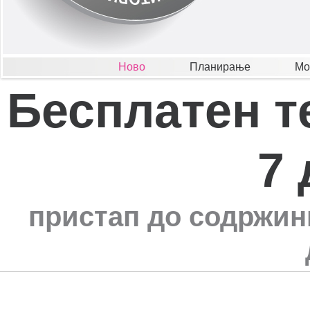
Ново
Планирање
Мо
Бесплатен т
7 
пристап до содржини