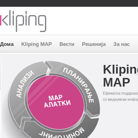
Bosnia and Herzegovina
Macedonia
Serbia
Slovenia
Skip
Дома
Kliping MAP
Вести
Решенија
За нас
navigation
Klipi
MAP
Ефикасна поддршка
со медиумски инфо